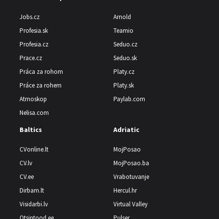
Jobs.cz
Arnold
Profesia.sk
Teamio
Profesia.cz
Seduo.cz
Prace.cz
Seduo.sk
Práca za rohom
Platy.cz
Práce za rohem
Platy.sk
Atmoskop
Paylab.com
Nelisa.com
Baltics
Adriatic
CVonline.lt
MojPosao
CV.lv
MojPosao.ba
CV.ee
Vrabotuvanje
Dirbam.lt
Hercul.hr
Visidarbi.lv
Virtual Valley
Otsintood.ee
Pulser