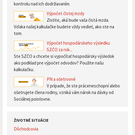
kontrolu nad ich dodržiavaním.
Výpočet čistej mzdy
Zistite, aká bude vaša čistá mzda.
Vďaka našej kalkulačke budete vždy vedieť, ako ste na
tom.
Výpočet hospodárskeho výsledku
SZČO za rok...
Ste SZČO a chcete si vypočítať hospodársky výsledok
ako podklad pre výpočet odvodov? Použite našu
kalkulačku.
PN a ošetrovné
V prípade, že ste práceneschopní alebo
ošetrujete člena rodiny, vzniká vám nárok na dávky od
Sociálnej poisťovne.
ŽIVOTNÉ SITUÁCIE
Dôchodcovia