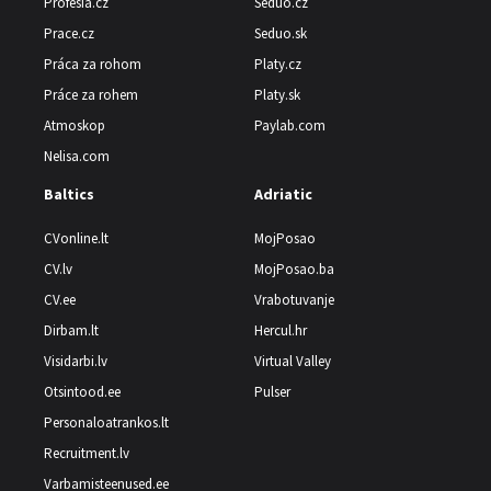
Profesia.cz
Seduo.cz
Prace.cz
Seduo.sk
Práca za rohom
Platy.cz
Práce za rohem
Platy.sk
Atmoskop
Paylab.com
Nelisa.com
Baltics
Adriatic
CVonline.lt
MojPosao
CV.lv
MojPosao.ba
CV.ee
Vrabotuvanje
Dirbam.lt
Hercul.hr
Visidarbi.lv
Virtual Valley
Otsintood.ee
Pulser
Personaloatrankos.lt
Recruitment.lv
Varbamisteenused.ee