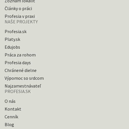
Zoznam lokalít
Články o práci
Profesia v praxi
NAŠE PROJEKTY
Profesia.sk
Platy.sk
Edujobs
Práca za rohom
Profesia days
Chránené dielne
Výpomoc so srdcom
Najzamestnávateľ
PROFESIA.SK
O nás
Kontakt
Cenník
Blog