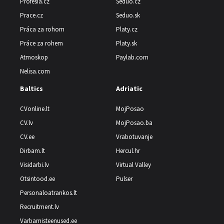
Profesia.cz
Seduo.cz
Prace.cz
Seduo.sk
Práca za rohom
Platy.cz
Práce za rohem
Platy.sk
Atmoskop
Paylab.com
Nelisa.com
Baltics
Adriatic
CVonline.lt
MojPosao
CV.lv
MojPosao.ba
CV.ee
Vrabotuvanje
Dirbam.lt
Hercul.hr
Visidarbi.lv
Virtual Valley
Otsintood.ee
Pulser
Personaloatrankos.lt
Recruitment.lv
Varbamisteenused.ee