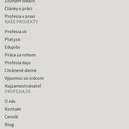
Zoznam lokalít
Články o práci
Profesia v praxi
NAŠE PROJEKTY
Profesia.sk
Platy.sk
Edujobs
Práca za rohom
Profesia days
Chránené dielne
Výpomoc so srdcom
Najzamestnávateľ
PROFESIA.SK
O nás
Kontakt
Cenník
Blog