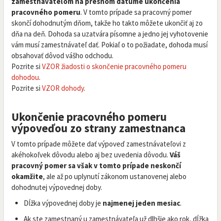
zamestnávateľom na presnom dátume ukončenia
pracovného pomeru
. V tomto prípade sa pracovný pomer
skončí dohodnutým dňom, takže ho takto môžete ukončiť aj zo
dňa na deň. Dohoda sa uzatvára písomne a jedno jej vyhotovenie
vám musí zamestnávateľ dať. Pokiaľ o to požiadate, dohoda musí
obsahovať dôvod vášho odchodu.
Pozrite si
VZOR žiadosti o skončenie pracovného pomeru
dohodou
.
Pozrite si
VZOR dohody
.
Ukončenie pracovného pomeru
výpoveďou zo strany zamestnanca
V tomto prípade môžete dať výpoveď zamestnávateľovi z
akéhokoľvek dôvodu alebo aj bez uvedenia dôvodu.
Váš
pracovný pomer sa však v tomto prípade neskončí
okamžite
, ale až po uplynutí zákonom ustanovenej alebo
dohodnutej výpovednej doby.
Dĺžka výpovednej doby je
najmenej jeden mesiac
.
Ak ste zamestnaný u zamestnávateľa už dlhšie ako rok, dĺžka