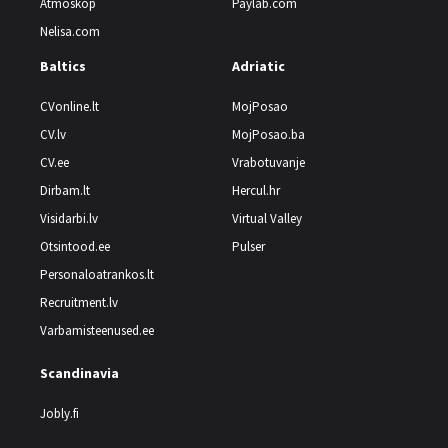
Atmoskop
Paylab.com
Nelisa.com
Baltics
Adriatic
CVonline.lt
MojPosao
CV.lv
MojPosao.ba
CV.ee
Vrabotuvanje
Dirbam.lt
Hercul.hr
Visidarbi.lv
Virtual Valley
Otsintood.ee
Pulser
Personaloatrankos.lt
Recruitment.lv
Varbamisteenused.ee
Scandinavia
Jobly.fi