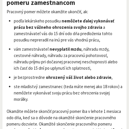
pomeru zamestnancom
Pracovný pomer môžete okamžite ukončiť, ak:
podľa lekárskeho posudku
nemôžete ďalej vykonávať
prácu bez vážneho ohrozenia svojho zdravia
a
zamestnávateľ vás do 15 dní odo dňa predloženia tohto
posudku nepreradil na inú pre vás vhodnú prácu,
vám zamestnávateľ
nevyplatil mzdu
, náhradu mzdy,
cestovné náhrady, náhradu za pracovnú pohotovosť,
náhradu príjmu pri dočasnej pracovnej neschopnosti alebo
ich časť do 15 dní po uplynutí ich splatnosti,
je bezprostredne
ohrozený váš život alebo zdravie
,
ste mladistvý zamestnanec (teda máte menej ako 18 rokov) a
nemôžete vykonávať svoju prácu bez ohrozenia svojej
morálky.
Okamžite môžete skončiť pracovný pomer iba v lehote 1 mesiaca
odo dňa, keď sa o dôvode na okamžité skončenie pracovného
pomeru dozviete. Okamžité skončenie pracovného pomeru