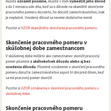
musíte
oznámiť písomne
, musíte v ňom
vymedziť jeho dôvod
a do 1 mesiaca odo dňa, keď sa o dôvode na okamžité skončenie
pracovného pomeru dozviete, ho doručiť zamestnávateľovi, inak
je neplatné. Uvedený dôvod sa nesmie dodatočne meniť.
Pozrite si
VZOR okamžitého skončenia pracovného pomeru
.
Skončenie pracovného pomeru v
skúšobnej dobe zamestnancom
V skúšobnej dobe môžete ako zamestnanec skončiť pracovný
pomer písomne
z akéhokoľvek dôvodu alebo aj bez
uvedenia dôvodu
. Písomné oznámenie o skončení pracovného
pomeru doručte zamestnávateľovi aspoň tri dni pred dňom, keď
sa má pracovný pomer skončiť.
Pozrite si
VZOR oznámenia o skončení pracovného pomeru v
skúšobnej dobe
.
Skončenie pracovného pomeru