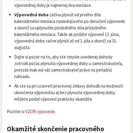
výpovednej doby je najmenej dva mesiace.
Výpovedná doba
začína plynúť od prvého dňa
kalendárneho mesiaca nasledujúceho po doručení výpovede
a skončí sa uplynutím posledného dňa príslušného
kalendárneho mesiaca. Takže ak podáte výpoveď 13. júna,
výpovedná doba začne plynúť až od 1. júla a skončí sa 31.
augusta.
Dajte si pozor na to, aby ste zmysle uvedenej dohody
zotrvali počas plynutia výpovednej doby u zamestnávateľa,
pretože inak má váš zamestnávateľ právo na peňažnú
náhradu.
Ak ste sa pri uzavretí pracovnej zmluvy dohodli na možnosti
ukončenia výpoveďou aj bez plynutia výpovednej doby,
môžete podať výpoveď prakticky okamžite.
Pozrite si
VZOR výpovede
.
Okamžité skončenie pracovného