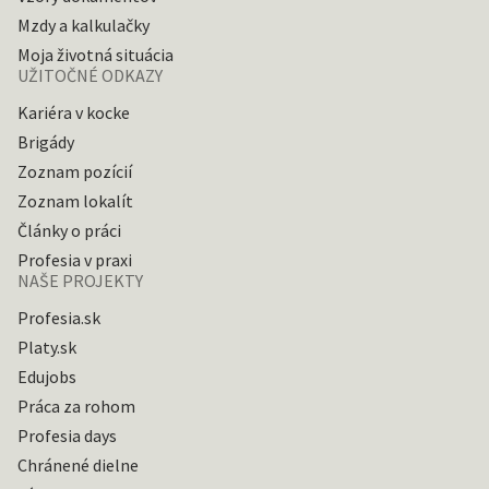
Mzdy a kalkulačky
Moja životná situácia
UŽITOČNÉ ODKAZY
Kariéra v kocke
Brigády
Zoznam pozícií
Zoznam lokalít
Články o práci
Profesia v praxi
NAŠE PROJEKTY
Profesia.sk
Platy.sk
Edujobs
Práca za rohom
Profesia days
Chránené dielne