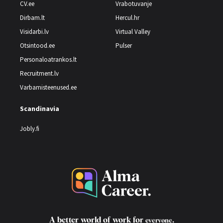
CV.ee
Vrabotuvanje
Dirbam.lt
Hercul.hr
Visidarbi.lv
Virtual Valley
Otsintood.ee
Pulser
Personaloatrankos.lt
Recruitment.lv
Varbamisteenused.ee
Scandinavia
Jobly.fi
A better world of work for
.
everyone