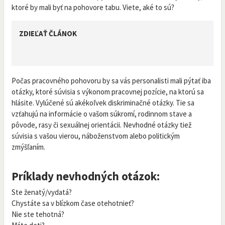
ktoré by mali byť na pohovore tabu. Viete, aké to sú?
ZDIEĽAŤ ČLÁNOK
Počas pracovného pohovoru by sa vás personalisti mali pýtať iba
otázky, ktoré súvisia s výkonom pracovnej pozície, na ktorú sa
hlásite. Vylúčené sú akékoľvek diskriminačné otázky. Tie sa
vzťahujú na informácie o vašom súkromí, rodinnom stave a
pôvode, rasy či sexuálnej orientácii. Nevhodné otázky tiež
súvisia s vašou vierou, náboženstvom alebo politickým
zmýšľaním.
Príklady nevhodných otázok:
Ste ženatý/vydatá?
Chystáte sa v blízkom čase otehotnieť?
Nie ste tehotná?