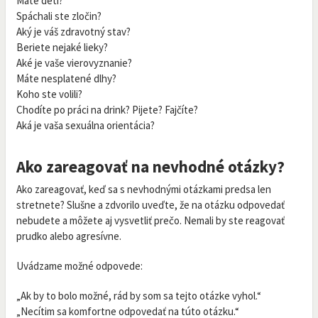
Máte deti?
Spáchali ste zločin?
Aký je váš zdravotný stav?
Beriete nejaké lieky?
Aké je vaše vierovyznanie?
Máte nesplatené dlhy?
Koho ste volili?
Chodíte po práci na drink? Pijete? Fajčíte?
Aká je vaša sexuálna orientácia?
Ako zareagovať na nevhodné otázky?
Ako zareagovať, keď sa s nevhodnými otázkami predsa len
stretnete? Slušne a zdvorilo uveďte, že na otázku odpovedať
nebudete a môžete aj vysvetliť prečo. Nemali by ste reagovať
prudko alebo agresívne.
Uvádzame možné odpovede:
„Ak by to bolo možné, rád by som sa tejto otázke vyhol.“
„Necítim sa komfortne odpovedať na túto otázku.“