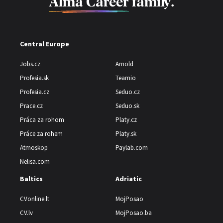
Alma Career
family.
Central Europe
Jobs.cz
Arnold
Profesia.sk
Teamio
Profesia.cz
Seduo.cz
Prace.cz
Seduo.sk
Práca za rohom
Platy.cz
Práce za rohem
Platy.sk
Atmoskop
Paylab.com
Nelisa.com
Baltics
Adriatic
CVonline.lt
MojPosao
CV.lv
MojPosao.ba