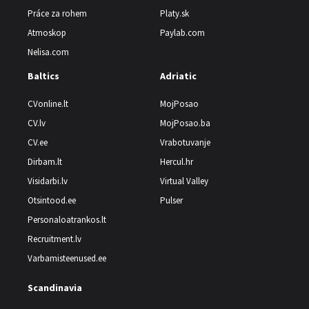
Práce za rohem
Platy.sk
Atmoskop
Paylab.com
Nelisa.com
Baltics
Adriatic
CVonline.lt
MojPosao
CV.lv
MojPosao.ba
CV.ee
Vrabotuvanje
Dirbam.lt
Hercul.hr
Visidarbi.lv
Virtual Valley
Otsintood.ee
Pulser
Personaloatrankos.lt
Recruitment.lv
Varbamisteenused.ee
Scandinavia