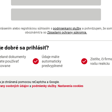
hlásením alebo registráciou súhlasím s
podmienkami služby
a potvrdzujem, že so
oboznámil/a so
Zásadami ochrany súkromia.
je dobré sa prihlásiť?
elané dokumenty
Údaje máte
Zistíte, či firm
te používať
automaticky
vašu reakciu
kovane
predvyplnené
a je chránená pomocou reCaptcha a Google.
rany osobných údajov
a
podmienky služby
.
Nastavenia cookies