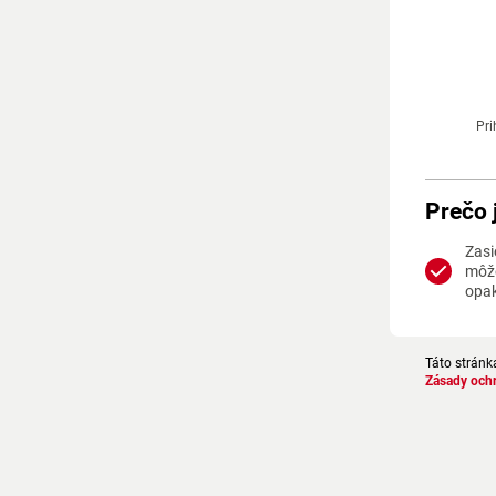
Pri
Prečo 
Zasi
môže
opa
Táto stránk
Zásady och