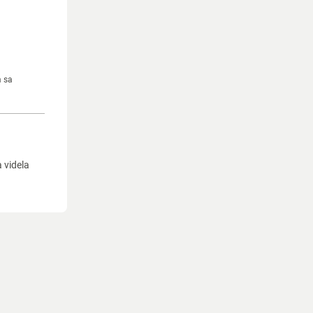
m sa
a videla