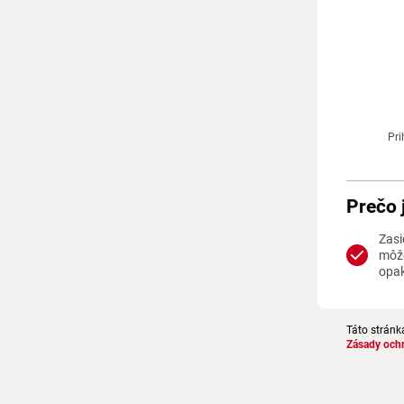
Pri
Prečo 
Zasi
môže
opa
Táto stránk
Zásady och