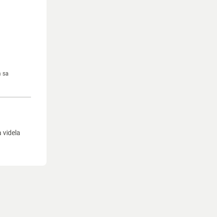
m sa
a videla