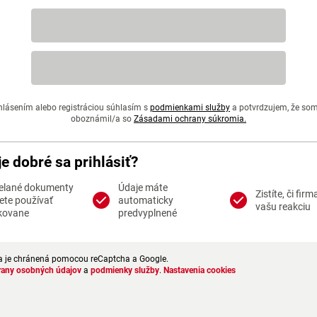
hlásením alebo registráciou súhlasím s
podmienkami služby
a potvrdzujem, že so
oboznámil/a so
Zásadami ochrany súkromia.
je dobré sa prihlásiť?
elané dokumenty
Údaje máte
Zistíte, či firm
te používať
automaticky
vašu reakciu
kovane
predvyplnené
a je chránená pomocou reCaptcha a Google.
rany osobných údajov
a
podmienky služby
.
Nastavenia cookies