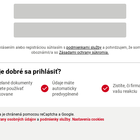
hlásením alebo registráciou súhlasím s
podmienkami služby
a potvrdzujem, že so
oboznámil/a so
Zásadami ochrany súkromia.
je dobré sa prihlásiť?
elané dokumenty
Údaje máte
Zistíte, či firm
te používať
automaticky
vašu reakciu
kovane
predvyplnené
a je chránená pomocou reCaptcha a Google.
rany osobných údajov
a
podmienky služby
.
Nastavenia cookies