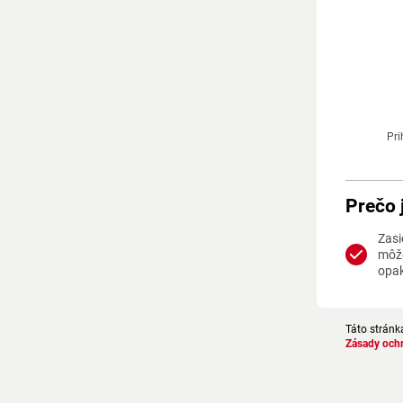
Pri
Prečo 
Zasi
môže
opa
Táto stránk
Zásady och