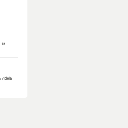
m sa
a videla