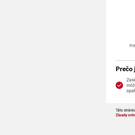
Pri
Prečo 
Zasi
môže
opa
Táto stránk
Zásady och