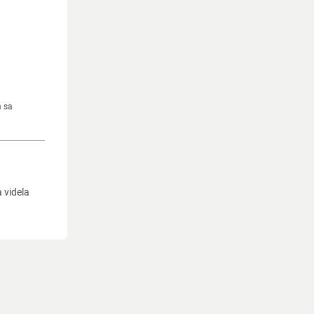
m sa
a videla