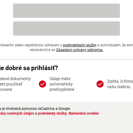
hlásením alebo registráciou súhlasím s
podmienkami služby
a potvrdzujem, že so
oboznámil/a so
Zásadami ochrany súkromia.
je dobré sa prihlásiť?
elané dokumenty
Údaje máte
Zistíte, či firm
te používať
automaticky
vašu reakciu
kovane
predvyplnené
a je chránená pomocou reCaptcha a Google.
rany osobných údajov
a
podmienky služby
.
Nastavenia cookies