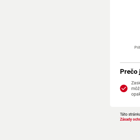
Pri
Prečo 
Zasi
môže
opa
Táto stránk
Zásady och