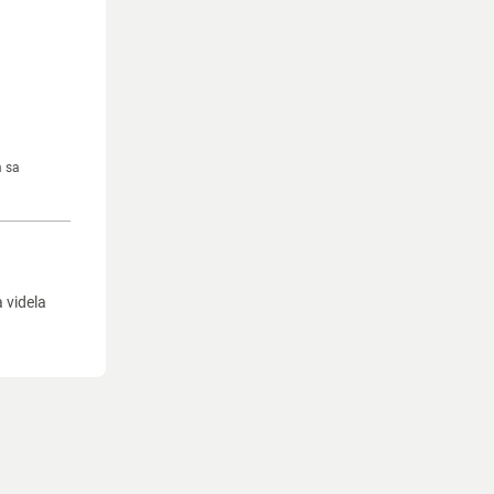
m sa
a videla