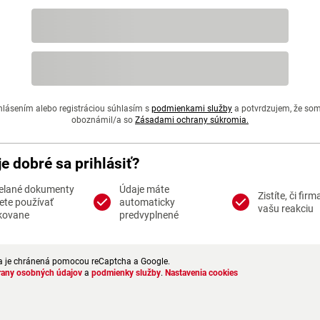
hlásením alebo registráciou súhlasím s
podmienkami služby
a potvrdzujem, že so
oboznámil/a so
Zásadami ochrany súkromia.
je dobré sa prihlásiť?
elané dokumenty
Údaje máte
Zistíte, či firm
te používať
automaticky
vašu reakciu
kovane
predvyplnené
a je chránená pomocou reCaptcha a Google.
rany osobných údajov
a
podmienky služby
.
Nastavenia cookies