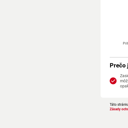
Pri
Prečo 
Zasi
môže
opa
Táto stránk
Zásady och