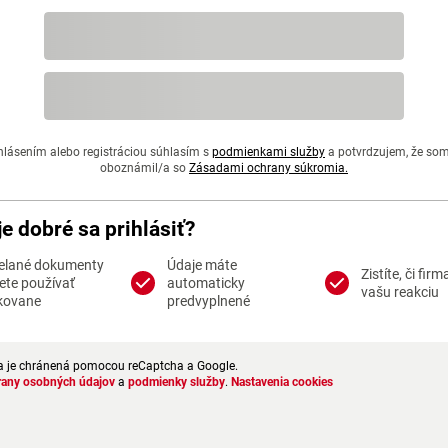
hlásením alebo registráciou súhlasím s
podmienkami služby
a potvrdzujem, že so
oboznámil/a so
Zásadami ochrany súkromia.
je dobré sa prihlásiť?
elané dokumenty
Údaje máte
Zistíte, či firm
te používať
automaticky
vašu reakciu
kovane
predvyplnené
a je chránená pomocou reCaptcha a Google.
rany osobných údajov
a
podmienky služby
.
Nastavenia cookies