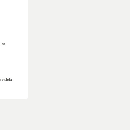
m sa
a videla